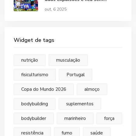
titulares contra o Botafogo
out, 6 2025
Widget de tags
nutrição
musculação
fisiculturismo
Portugal
Copa do Mundo 2026
almoço
bodybuilding
suplementos
bodybuilder
marinheiro
força
resistência
fumo
saúde