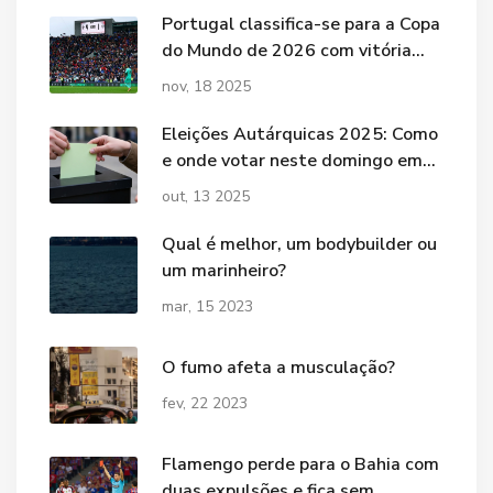
Portugal classifica-se para a Copa
do Mundo de 2026 com vitória
esmagadora de 9-1 sobre a
nov, 18 2025
Armênia
Eleições Autárquicas 2025: Como
e onde votar neste domingo em
Portugal
out, 13 2025
Qual é melhor, um bodybuilder ou
um marinheiro?
mar, 15 2023
O fumo afeta a musculação?
fev, 22 2023
Flamengo perde para o Bahia com
duas expulsões e fica sem