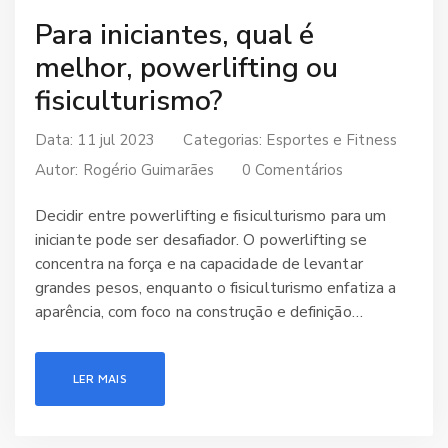
Para iniciantes, qual é
melhor, powerlifting ou
fisiculturismo?
Data: 11 jul 2023
Categorias:
Esportes e Fitness
Autor:
Rogério Guimarães
0 Comentários
Decidir entre powerlifting e fisiculturismo para um
iniciante pode ser desafiador. O powerlifting se
concentra na força e na capacidade de levantar
grandes pesos, enquanto o fisiculturismo enfatiza a
aparência, com foco na construção e definição
muscular. Para iniciantes, o powerlifting pode ser
benéfico para construir uma base sólida de força. Por
LER MAIS
outro lado, o fisiculturismo é uma boa opção se o seu
objetivo é principalmente estético. É importante
lembrar que ambas as disciplinas requerem dedicação