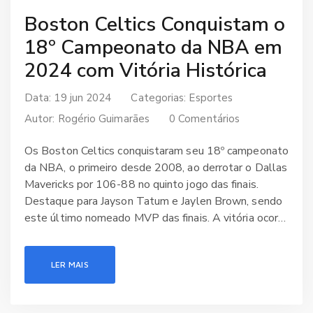
Boston Celtics Conquistam o
18º Campeonato da NBA em
2024 com Vitória Histórica
Data: 19 jun 2024
Categorias:
Esportes
Autor:
Rogério Guimarães
0 Comentários
Os Boston Celtics conquistaram seu 18º campeonato
da NBA, o primeiro desde 2008, ao derrotar o Dallas
Mavericks por 106-88 no quinto jogo das finais.
Destaque para Jayson Tatum e Jaylen Brown, sendo
este último nomeado MVP das finais. A vitória ocorre
16 anos após o último título da equipe e marca a
ascensão do técnico Joe Mazzulla.
LER MAIS