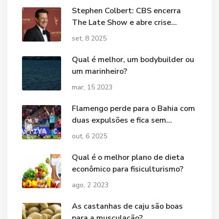
Stephen Colbert: CBS encerra
The Late Show e abre crise
política; Trump comemora
set, 8 2025
Qual é melhor, um bodybuilder ou
um marinheiro?
mar, 15 2023
Flamengo perde para o Bahia com
duas expulsões e fica sem
titulares contra o Botafogo
out, 6 2025
Qual é o melhor plano de dieta
econômico para fisiculturismo?
ago, 2 2023
As castanhas de caju são boas
para a musculação?