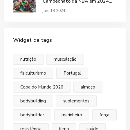
Campeonato da NBA em 2024
com Vitória Histórica
jun, 19 2024
Widget de tags
nutrição
musculação
fisiculturismo
Portugal
Copa do Mundo 2026
almoço
bodybuilding
suplementos
bodybuilder
marinheiro
força
resistência
fumo
saúde