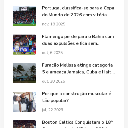
Portugal classifica-se para a Copa
do Mundo de 2026 com vitória
esmagadora de 9-1 sobre a
nov, 18 2025
Armênia
Flamengo perde para o Bahia com
duas expulsões e fica sem
titulares contra o Botafogo
out, 6 2025
Furacão Melissa atinge categoria
5 e ameaça Jamaica, Cuba e Haiti
com chuvas catastróficas
out, 28 2025
Por que a construção muscular é
tão popular?
jul, 22 2023
Boston Celtics Conquistam o 18º