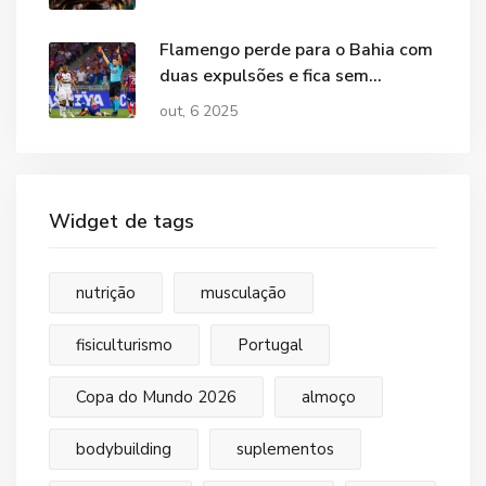
Flamengo perde para o Bahia com
duas expulsões e fica sem
titulares contra o Botafogo
out, 6 2025
Widget de tags
nutrição
musculação
fisiculturismo
Portugal
Copa do Mundo 2026
almoço
bodybuilding
suplementos