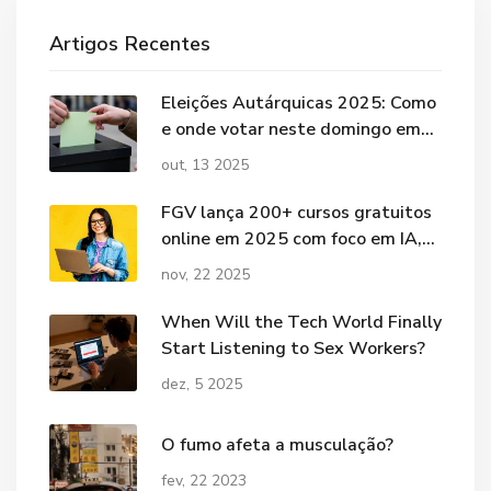
Artigos Recentes
Eleições Autárquicas 2025: Como
e onde votar neste domingo em
Portugal
out, 13 2025
FGV lança 200+ cursos gratuitos
online em 2025 com foco em IA,
sustentabilidade e vendas
nov, 22 2025
When Will the Tech World Finally
Start Listening to Sex Workers?
dez, 5 2025
O fumo afeta a musculação?
fev, 22 2023