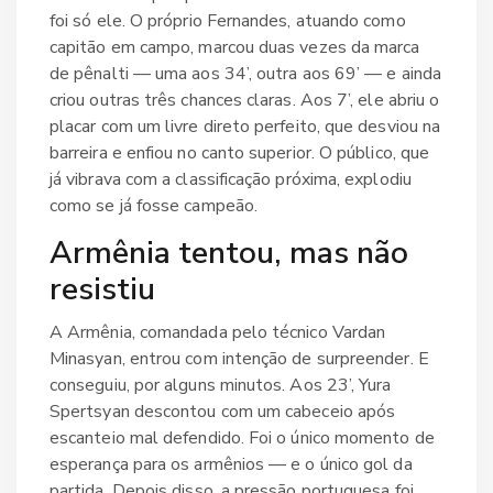
foi só ele. O próprio Fernandes, atuando como
capitão em campo, marcou duas vezes da marca
de pênalti — uma aos 34’, outra aos 69’ — e ainda
criou outras três chances claras. Aos 7’, ele abriu o
placar com um livre direto perfeito, que desviou na
barreira e enfiou no canto superior. O público, que
já vibrava com a classificação próxima, explodiu
como se já fosse campeão.
Armênia tentou, mas não
resistiu
A Armênia, comandada pelo técnico Vardan
Minasyan, entrou com intenção de surpreender. E
conseguiu, por alguns minutos. Aos 23’,
Yura
Spertsyan
descontou com um cabeceio após
escanteio mal defendido. Foi o único momento de
esperança para os armênios — e o único gol da
partida. Depois disso, a pressão portuguesa foi