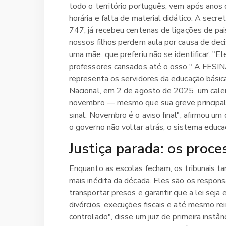
todo o território português, vem após anos
horária e falta de material didático. A secr
747, já recebeu centenas de ligações de pai
nossos filhos perdem aula por causa de dec
uma mãe, que preferiu não se identificar. 
professores cansados até o osso." A FESI
representa os servidores da educação básica
Nacional, em 2 de agosto de 2025, um calen
novembro — mesmo que sua greve principal
sinal. Novembro é o aviso final", afirmou um 
o governo não voltar atrás, o sistema educa
Justiça parada: os proc
Enquanto as escolas fecham, os tribunais 
mais inédita da década. Eles são os responsá
transportar presos e garantir que a lei seja
divórcios, execuções fiscais e até mesmo r
controlado", disse um juiz de primeira inst