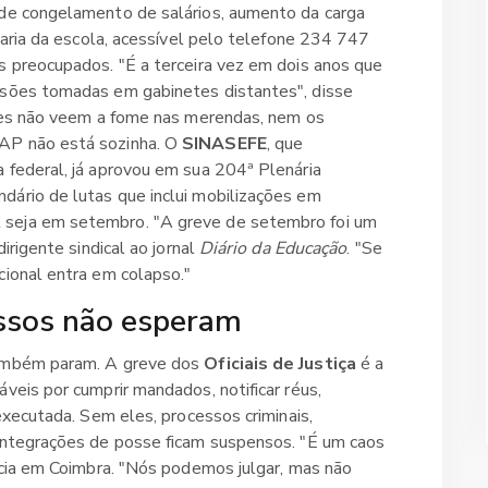
 de congelamento de salários, aumento da carga
etaria da escola, acessível pelo telefone 234 747
s preocupados. "É a terceira vez em dois anos que
isões tomadas em gabinetes distantes", disse
"Eles não veem a fome nas merendas, nem os
NAP não está sozinha. O
SINASEFE
, que
 federal, já aprovou em sua 204ª Plenária
dário de lutas que inclui mobilizações em
 seja em setembro. "A greve de setembro foi um
dirigente sindical ao jornal
Diário da Educação
. "Se
cional entra em colapso."
essos não esperam
também param. A greve dos
Oficiais de Justiça
é a
veis por cumprir mandados, notificar réus,
 executada. Sem eles, processos criminais,
eintegrações de posse ficam suspensos. "É um caos
ância em Coimbra. "Nós podemos julgar, mas não