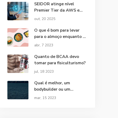
SEIDOR atinge nível
Premier Tier da AWS e
lidera mercado de nuvem
out, 20 2025
O que é bom para levar
para o almoço enquanto se
faz bodybuilding?
abr, 7 2023
Quanto de BCAA devo
tomar para fisiculturismo?
jul, 18 2023
Qual é melhor, um
bodybuilder ou um
marinheiro?
mar, 15 2023