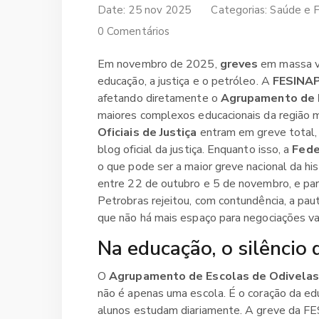
Date: 25 nov 2025
Categorias:
Saúde e F
0 Comentários
Em novembro de 2025,
greves
em massa vã
educação, a justiça e o petróleo. A
FESINA
afetando diretamente o
Agrupamento de 
maiores complexos educacionais da região 
Oficiais de Justiça
entram em greve total,
blog oficial da justiça. Enquanto isso, a
Fede
o que pode ser a maior greve nacional da hi
entre 22 de outubro e 5 de novembro, e para
Petrobras rejeitou, com contundência, a pa
que não há mais espaço para negociações va
Na educação, o silêncio 
O
Agrupamento de Escolas de Odivelas
não é apenas uma escola. É o coração da ed
alunos estudam diariamente. A greve da FE