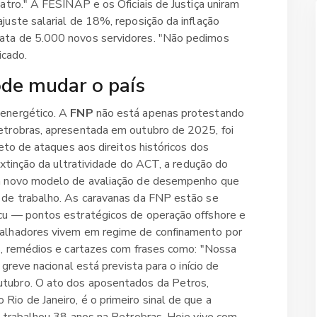
atro." A FESINAP e os Oficiais de Justiça uniram
uste salarial de 18%, reposição da inflação
ata de 5.000 novos servidores. "Não pedimos
icado.
ode mudar o país
 energético. A
FNP
não está apenas protestando
etrobras, apresentada em outubro de 2025, foi
eto de ataques aos direitos históricos dos
extinção da ultratividade do ACT, a redução do
um novo modelo de avaliação de desempenho que
 de trabalho. As caravanas da FNP estão se
cu — pontos estratégicos de operação offshore e
balhadores vivem em regime de confinamento por
s, remédios e cartazes com frases como: "Nossa
greve nacional está prevista para o início de
tubro. O ato dos aposentados da Petros,
Rio de Janeiro, é o primeiro sinal de que a
o trabalhou 38 anos na Petrobras. Hoje vive com