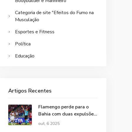
Bodybuilder e Marinheiro
Categoria de site "Efeitos do Fumo na
Musculação
Esportes e Fitness
Política
Educação
Artigos Recentes
Flamengo perde para o
Bahia com duas expulsões
e fica sem titulares contra
out, 6 2025
o Botafogo