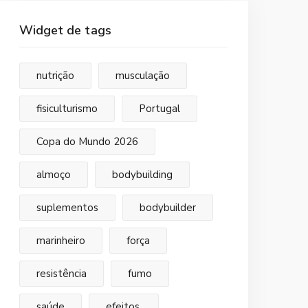
Widget de tags
nutrição
musculação
fisiculturismo
Portugal
Copa do Mundo 2026
almoço
bodybuilding
suplementos
bodybuilder
marinheiro
força
resistência
fumo
saúde
efeitos.