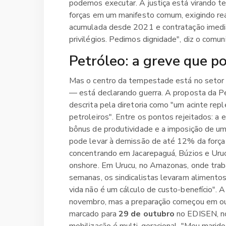
podemos executar. A justiça está virando te
forças em um manifesto comum, exigindo reaj
acumulada desde 2021 e contratação imedi
privilégios. Pedimos dignidade", diz o comun
Petróleo: a greve que p
Mas o centro da tempestade está no setor
— está declarando guerra. A proposta da P
descrita pela diretoria como "um acinte repl
petroleiros". Entre os pontos rejeitados: a 
bônus de produtividade e a imposição de 
pode levar à demissão de até 12% da força
concentrando em Jacarepaguá, Búzios e Uru
onshore. Em Urucu, no Amazonas, onde tra
semanas, os sindicalistas levaram alimento
vida não é um cálculo de custo-benefício". A 
novembro, mas a preparação começou em ou
marcado para
29 de outubro
no EDISEN, no 
mobilização é multi-geracional. "Meu marid