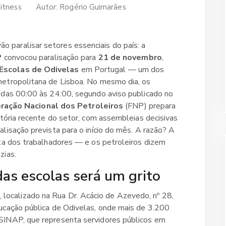
itness
Autor:
Rogério Guimarães
o paralisar setores essenciais do país: a
P
convocou paralisação para
21 de novembro
,
Escolas de Odivelas
em Portugal — um dos
metropolitana de Lisboa. No mesmo dia, os
 das 00:00 às 24:00, segundo aviso publicado no
ração Nacional dos Petroleiros
(FNP) prepara
stória recente do setor, com assembleias decisivas
lisação prevista para o início do mês. A razão? A
uta dos trabalhadores — e os petroleiros dizem
zias.
das escolas será um grito
, localizado na Rua Dr. Acácio de Azevedo, nº 28,
ucação pública de Odivelas, onde mais de 3.200
SINAP, que representa servidores públicos em