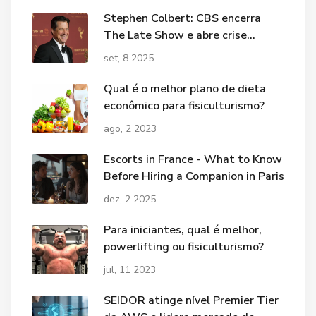
Stephen Colbert: CBS encerra
The Late Show e abre crise
política; Trump comemora
set, 8 2025
Qual é o melhor plano de dieta
econômico para fisiculturismo?
ago, 2 2023
Escorts in France - What to Know
Before Hiring a Companion in Paris
dez, 2 2025
Para iniciantes, qual é melhor,
powerlifting ou fisiculturismo?
jul, 11 2023
SEIDOR atinge nível Premier Tier