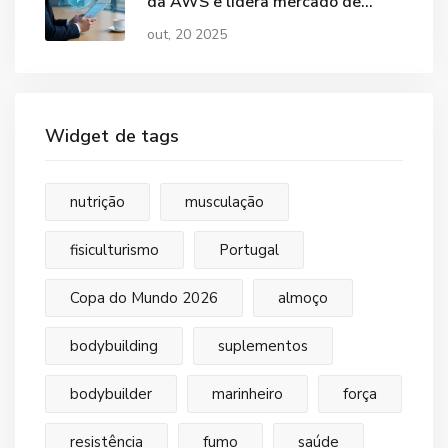
da AWS e lidera mercado de
nuvem
out, 20 2025
Widget de tags
nutrição
musculação
fisiculturismo
Portugal
Copa do Mundo 2026
almoço
bodybuilding
suplementos
bodybuilder
marinheiro
força
resistência
fumo
saúde